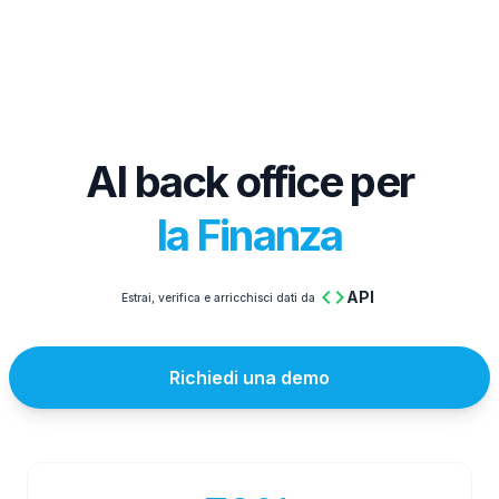
AI back office per
la Finanza
code
API
Estrai, verifica e arricchisci dati da
Richiedi una demo